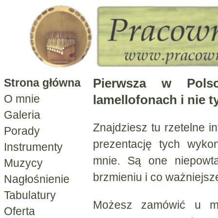
Pierwsza w Pols
Strona główna
lamellofonach i nie ty
O mnie
Galeria
Znajdziesz tu rzetelne i
Porady
prezentację tych wyko
Instrumenty
mnie. Są one niepowta
Muzycy
brzmieniu i co ważniejsz
Nagłośnienie
Tabulatury
Możesz zamówić u mni
Oferta