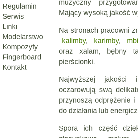
muzyczny przygotowa
Regulamin
Mający wysoką jakość wy
Serwis
Linki
Na stronach pracowni zna
Modelarstwo
kalimby
,
karimby
,
mbi
Kompozyty
oraz xalam, bębny ta
Fingerboard
pierścionki.
Kontakt
Najwyższej jakości i
oczarowują swą delikat
przynoszą odprężenie i
do działania lub energic
Spora ich część dzięk