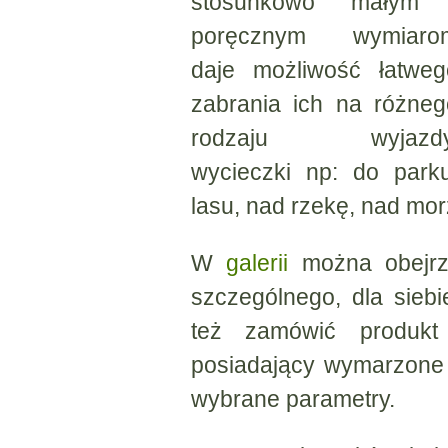
stosunkowo małym 
poręcznym wymiaro
daje możliwość łatweg
zabrania ich na różneg
rodzaju wyjazdy
wycieczki np: do parku
lasu, nad rzekę, nad mor
W
galerii
można obejrze
szczególnego, dla siebi
też zamówić produkt 
posiadający wymarzone ks
wybrane parametry.