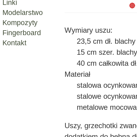
Linki
🔴
Modelarstwo
Kompozyty
Wymiary uszu:
Fingerboard
23,5 cm dł. blachy
Kontakt
15 cm szer. blach
40 cm całkowita dł
Materiał
stalowa ocynkowa
stalowe ocynkowa
metalowe mocowa
Uszy, grzechotki zwa
dodatkiem do bębna d