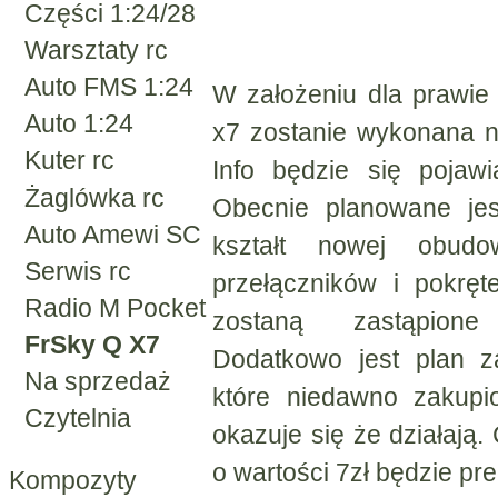
Części 1:24/28
Warsztaty rc
Auto FMS 1:24
W założeniu dla prawie c
Auto 1:24
x7 zostanie wykonana n
Kuter rc
Info będzie się pojaw
Żaglówka rc
Obecnie planowane jes
Auto Amewi SC
kształt nowej obudo
Serwis rc
przełączników i pokrę
Radio M Pocket
zostaną zastąpione p
FrSky Q X7
Dodatkowo jest plan z
Na sprzedaż
które niedawno zakupi
Czytelnia
okazuje się że działają.
o wartości 7zł będzie pre
Kompozyty