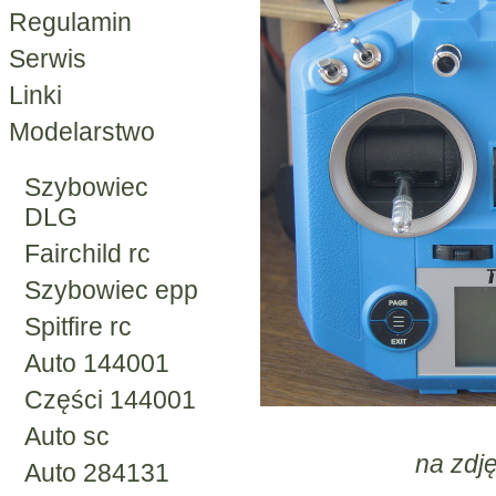
Regulamin
Serwis
Linki
Modelarstwo
Szybowiec
DLG
Fairchild rc
Szybowiec epp
Spitfire rc
Auto 144001
Części 144001
Auto sc
na zdj
Auto 284131